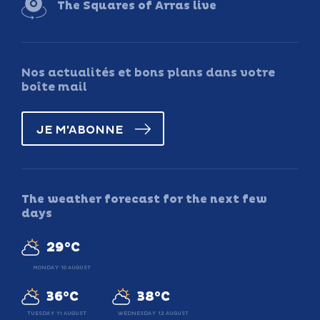
The Squares of Arras live
Nos actualités et bons plans dans votre
boîte mail
JE M'ABONNE
The weather forecast for the next few
days
29°C
MONDAY 10 AUGUST
36°C
38°C
TUESDAY 11 AUGUST
WEDNESDAY 12 AUGUST