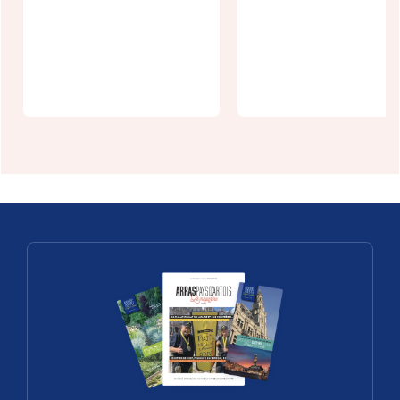
"Bach Tom
Village
Balles" à
patrimoine
l'abbaye de
en scène :
Belval
Croisilles