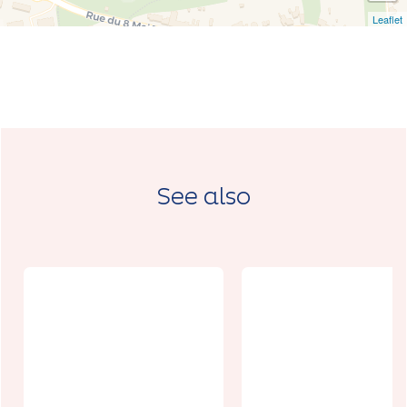
Leaflet
See also
Festival Les
Inouies:
spectacle