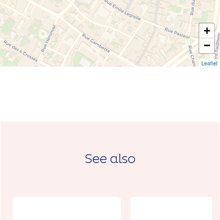
+
−
Leaflet
See also