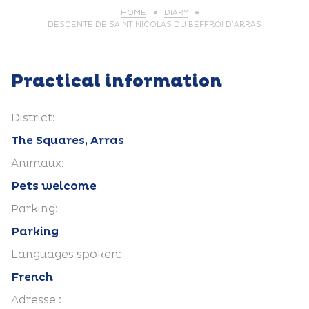
HOME
DIARY
DESCENTE DE SAINT NICOLAS DU BEFFROI D’ARRAS
Practical information
District:
The Squares, Arras
Animaux:
Pets welcome
Parking:
Parking
Languages spoken:
French
Adresse :