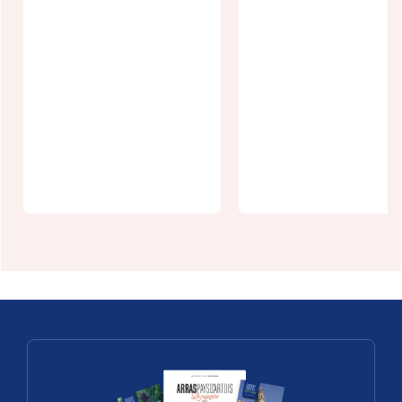
1 heure au
coeur des
SLB Fest
places
6ème éditio