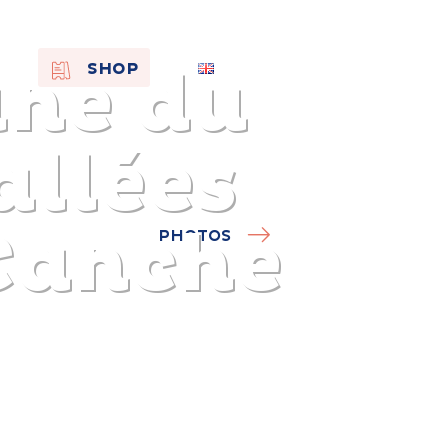
une du
EN
SHOP
FR
NL
allées
 Canche
PHOTOS
On the
s of
Remembra