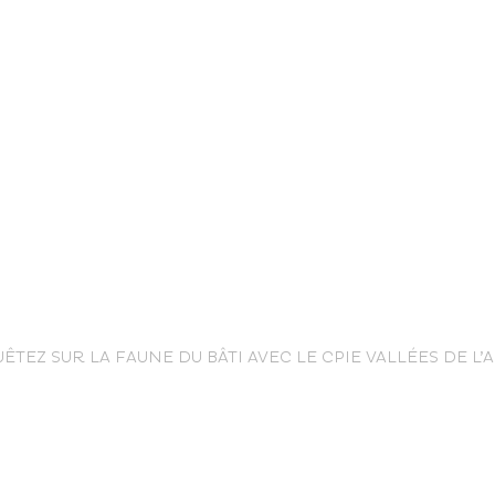
life
ÊTEZ SUR LA FAUNE DU BÂTI AVEC LE CPIE VALLÉES DE L’
The great
Spo
outdoors
lei