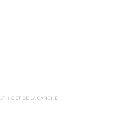
nce Trails
AUTHIE ET DE LA CANCHE
rt and
sure