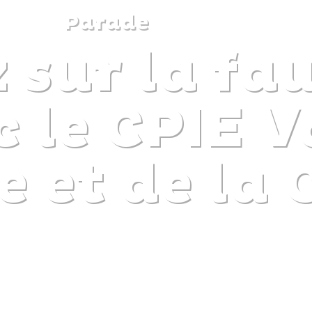
Parade
 sur la fa
DISCOVER
PLAN
EXPERIENCE
DIARY
c le CPIE V
ie et de la
The gentle pleasure