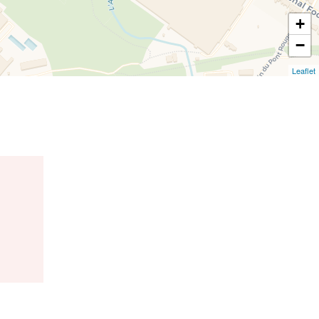
+
−
Leaflet