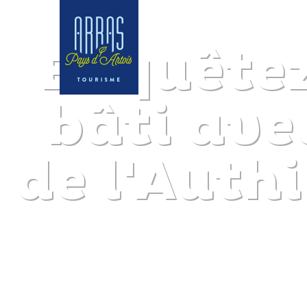
Enquêtez
bâti ave
de l'Auth