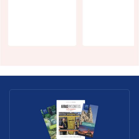
La
Guinguette
Puces à
Estivale
bidasse
d'Arras
d'Arras