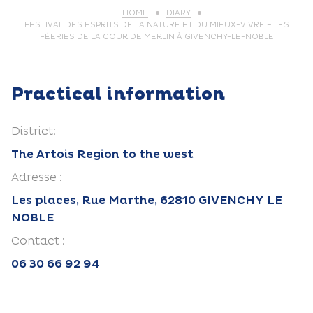
HOME
DIARY
FESTIVAL DES ESPRITS DE LA NATURE ET DU MIEUX-VIVRE – LES
FÉERIES DE LA COUR DE MERLIN À GIVENCHY-LE-NOBLE
Practical information
District:
The Artois Region to the west
Adresse :
Les places, Rue Marthe, 62810 GIVENCHY LE
NOBLE
Contact :
06 30 66 92 94