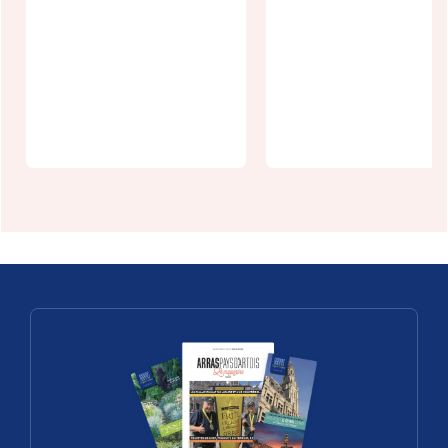
Inouies:
spectacle
"Bach Tom
Balles" à
Les Nuits de
l'abbaye de
Bassins à
Belval
Arras