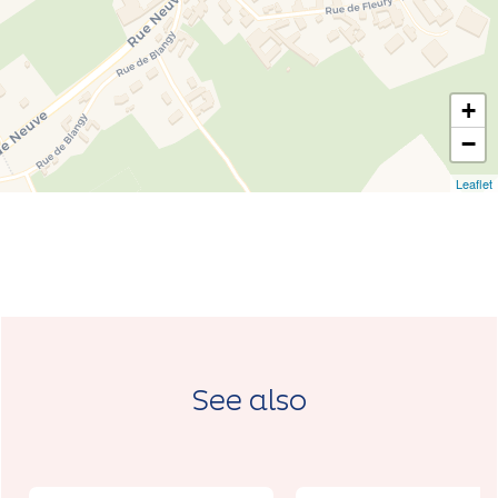
+
−
Leaflet
See also