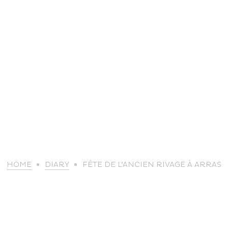
life
HOME
DIARY
FÊTE DE L’ANCIEN RIVAGE À ARRAS
The great
Spo
outdoors
lei