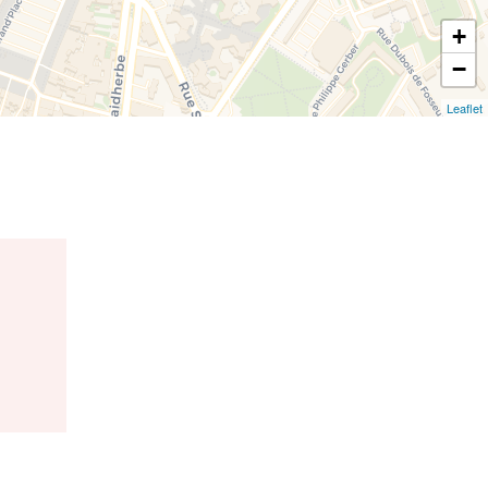
+
−
Leaflet