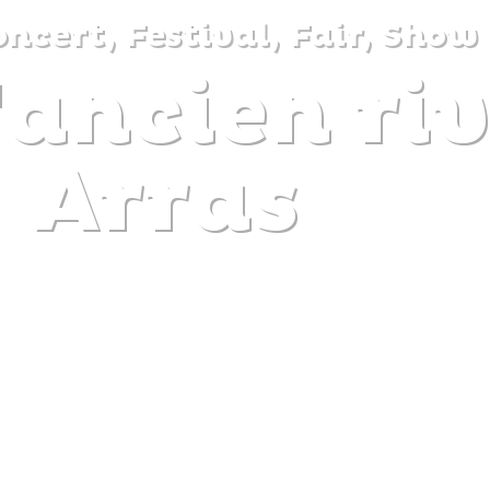
ncert, Festival, Fair, Show
l'ancien ri
DISCOVER
PLAN
EXPERIENCE
DIARY
Arras
The gentle pleasure