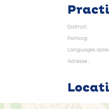
Pract
District:
Parking:
Languages spok
Adresse :
Locat