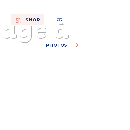
vage à
EN
SHOP
FR
NL
PHOTOS
On the
s of
Remembra