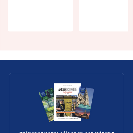
Balade en
Arras :
kayak au fil
L'énigme de 
de l'eau
citadelle