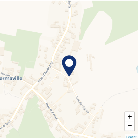
+
−
Leaflet