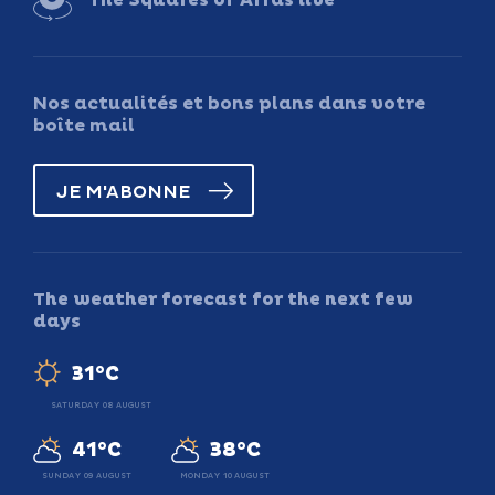
The Squares of Arras live
Nos actualités et bons plans dans votre
boîte mail
JE M'ABONNE
The weather forecast for the next few
days
31°C
SATURDAY 08 AUGUST
41°C
38°C
SUNDAY 09 AUGUST
MONDAY 10 AUGUST