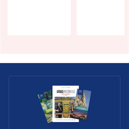
Pop Corn
Labyrinthe à
Fête de
Thélus
l'Andouillett