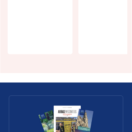
Collectif Cris
de l'Aube -
Guinguette
Arras -
"Aux copains
Septembre
d'abord" à
2026
Arras