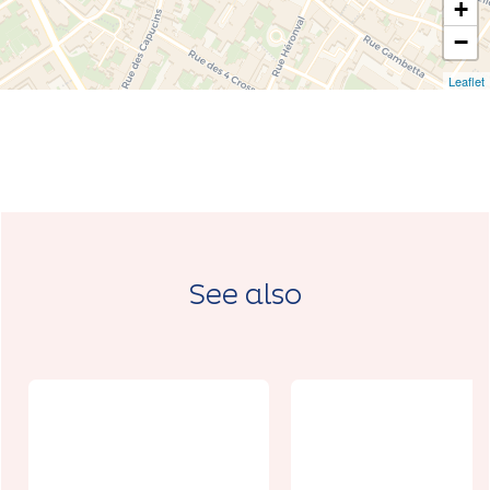
+
−
Leaflet
See also