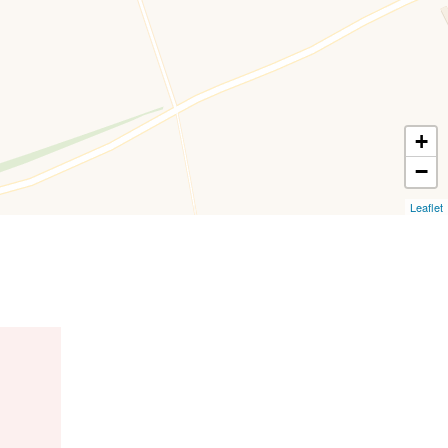
+
−
Leaflet