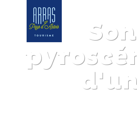
Son
pyroscén
d'u