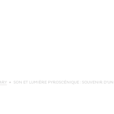
life
ARY
SON ET LUMIÈRE PYROSCÉNIQUE : SOUVENIR D’U
The great
Spo
outdoors
lei