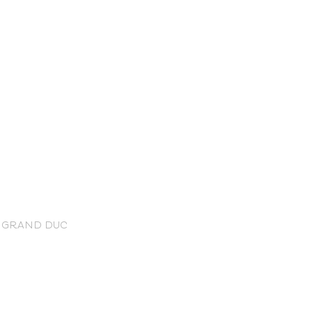
nce Trails
N GRAND DUC
rt and
sure