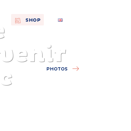
e
EN
SHOP
FR
NL
venir
c
PHOTOS
On the
s of
Remembra