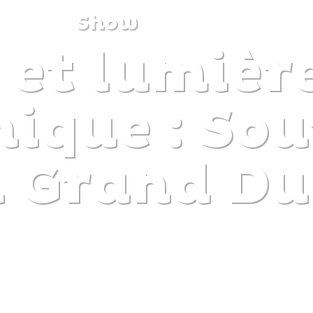
Show
 et lumièr
DISCOVER
PLAN
EXPERIENCE
DIARY
ique : Sou
n Grand Du
The gentle pleasure